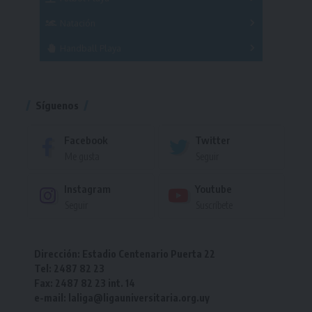
Masculino
Femenino
Natación
Torneo
Handball Playa
Torneo
Torneo
Síguenos
Facebook
Twitter
Me gusta
Seguir
Instagram
Youtube
Seguir
Suscríbete
Dirección: Estadio Centenario Puerta 22
Tel: 2487 82 23
Fax: 2487 82 23 int. 14
e-mail: laliga@ligauniversitaria.org.uy