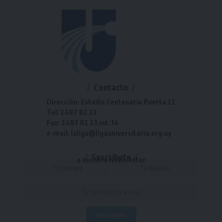
Contacto
Dirección: Estadio Centenario Puerta 22
Tel: 2487 82 23
Fax: 2487 82 23 int. 14
e-mail: laliga@ligauniversitaria.org.uy
Suscríbete
a nuestra Newsletter