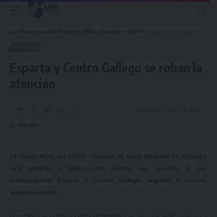
Liga Universitaria de Deportes
>
Blog
>
Deportes
>
Futsal
>
Esparta y Centro Gallego se roban la atención
FUTSAL
Esparta y Centro Gallego se roban la
atención
Tiempo de Lectura: 1 Minuto
La cuarta fecha del Torneo Clausura de futsal femenino se disputará
este domingo y tendrá como partido más atractivo el que
protagonizarán Esparta y Centro Gallego, segundo y tercero,
respectivamente.
El domingo se jugará la cuarta jornada del Clausura que tiene como único