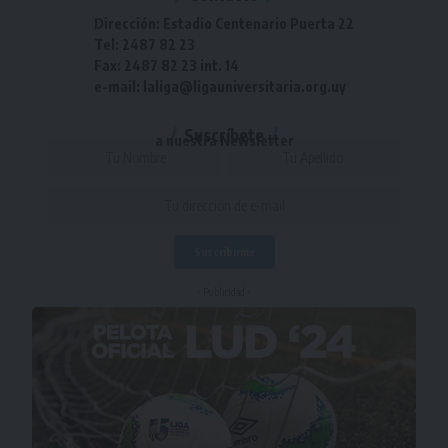
Dirección: Estadio Centenario Puerta 22
Tel: 2487 82 23
Fax: 2487 82 23 int. 14
e-mail: laliga@ligauniversitaria.org.uy
Suscríbete
a nuestra Newsletter
- Publicidad -