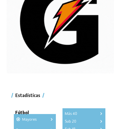
Estadísticas
Fútbol
Más 40
Mayores
Sub 20
A
B
C