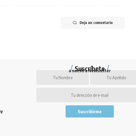
Deja un comentario
Suscríbete
a nuestra Newsletter
uy