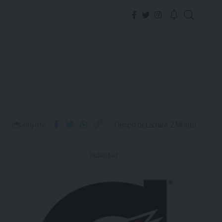
Tiempo de Lectura: 2 Minuto
Compartir
- Publicidad -