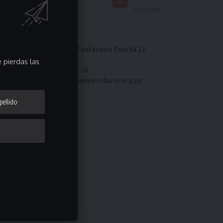
Seguir
Suscríbete
Dirección: Estadio Centenario Puerta 22
Tel: 2487 82 23
 pierdas las
Fax: 2487 82 23 int. 14
e-mail: laliga@ligauniversitaria.org.uy