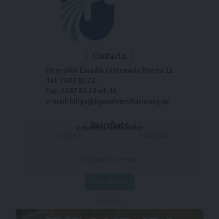
Contacto
Dirección: Estadio Centenario Puerta 22
Tel: 2487 82 23
Fax: 2487 82 23 int. 14
e-mail: laliga@ligauniversitaria.org.uy
Suscríbete
a nuestra Newsletter
- Publicidad -