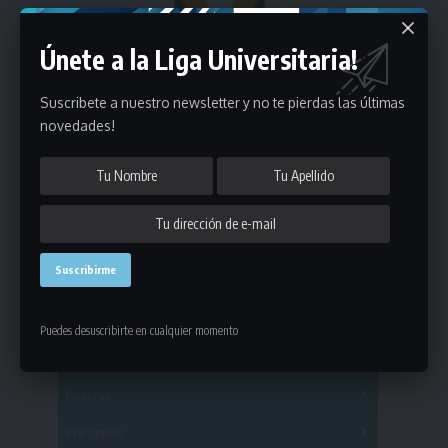
Únete a la Liga Universitaria!
Suscribete a nuestro newsletter y no te pierdas las últimas
novedades!
Estadísticas
Puedes desuscribirte en cualquier momento
Fútbol
Mayores
Reserva
A
B
C
D
E
F
G
Pre Senior
A
B
C
D