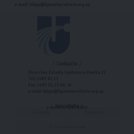
e-mail: laliga@ligauniversitaria.org.uy
Contacto
Dirección: Estadio Centenario Puerta 22
Tel: 2487 82 23
Fax: 2487 82 23 int. 14
e-mail: laliga@ligauniversitaria.org.uy
Suscríbete
a nuestra Newsletter