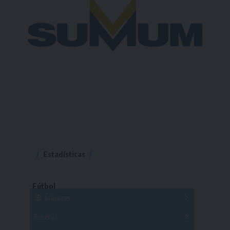
Estadísticas
Fútbol
Mayores
Reserva
A
B
C
D
E
F
G