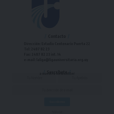
Contacto
Dirección: Estadio Centenario Puerta 22
Tel: 2487 82 23
Fax: 2487 82 23 int. 14
e-mail: laliga@ligauniversitaria.org.uy
Suscríbete
a nuestra Newsletter
- Publicidad -