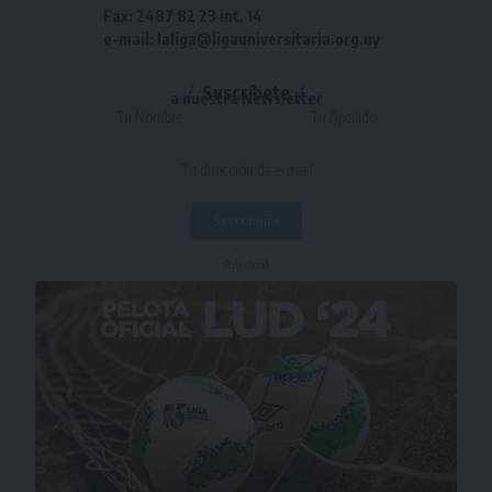
Fax: 2487 82 23 int. 14
e-mail: laliga@ligauniversitaria.org.uy
Suscríbete
a nuestra Newsletter
- Publicidad -