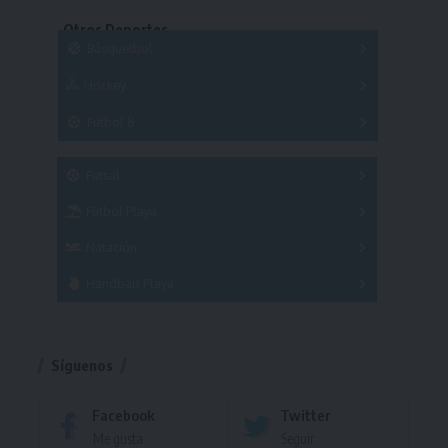
Copas
Series
Otros Deportes
Copas
Básquetbol
Hockey
A
B
3x3
Fútbol 8
A
B
C
SUB 21
Masculino
Futsal
Femenino
Fútbol Playa
Masculino
Femenino
Natación
Torneo
Handball Playa
Torneo
Torneo
Síguenos
Facebook
Twitter
Me gusta
Seguir