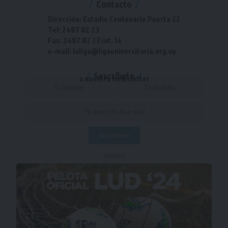
Contacto
Dirección: Estadio Centenario Puerta 22
Tel: 2487 82 23
Fax: 2487 82 23 int. 14
e-mail: laliga@ligauniversitaria.org.uy
Suscríbete
a nuestra Newsletter
- Publicidad -