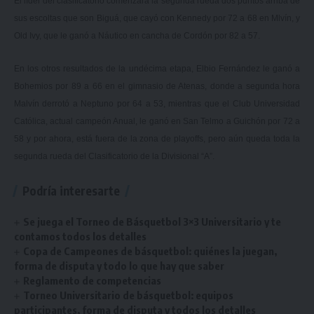
El líder del clasificatorio comenzará la segunda rueda dos puntos arriba de
sus escoltas que son Biguá, que cayó con Kennedy por 72 a 68 en Mlvín, y
Old Ivy, que le ganó a Náutico en cancha de Cordón por 82 a 57.
En los otros resultados de la undécima etapa, Elbio Fernández le ganó a
Bohemios por 89 a 66 en el gimnasio de Atenas, donde a segunda hora
Malvín derrotó a Neptuno por 64 a 53, mientras que el Club Universidad
Católica, actual campeón Anual, le ganó en San Telmo a Guichón por 72 a
58 y por ahora, está fuera de la zona de playoffs, pero aún queda toda la
segunda rueda del Clasificatorio de la Divisional “A”.
Podría interesarte
Se juega el Torneo de Básquetbol 3×3 Universitario y te
contamos todos los detalles
Copa de Campeones de básquetbol: quiénes la juegan,
forma de disputa y todo lo que hay que saber
Reglamento de competencias
Torneo Universitario de básquetbol: equipos
participantes, forma de disputa y todos los detalles