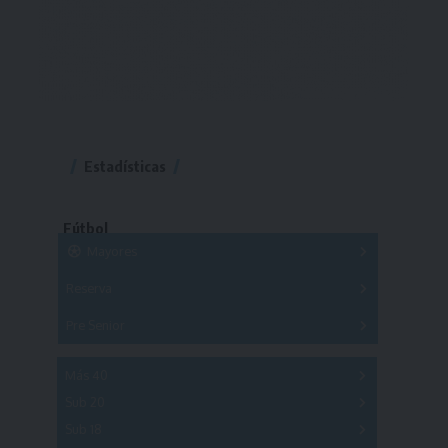
Estadísticas
Fútbol
Mayores
Reserva
A
B
C
D
E
F
G
Pre Senior
A
B
C
D
A
B
C
D
E
Más 40
Sub 20
A
B
C
Sub 18
A
B
C