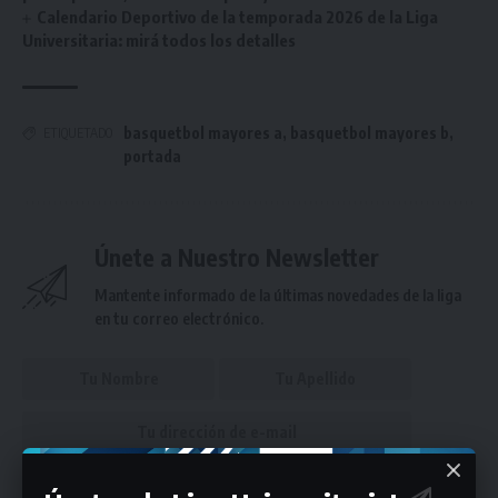
Calendario Deportivo de la temporada 2026 de la Liga
Universitaria: mirá todos los detalles
basquetbol mayores a
,
basquetbol mayores b
,
ETIQUETADO
portada
Únete a Nuestro Newsletter
Mantente informado de la últimas novedades de la liga
en tu correo electrónico.