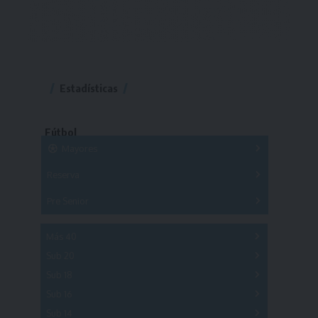
Estadísticas
Fútbol
Mayores
Reserva
A
B
C
D
E
F
G
Pre Senior
A
B
C
D
A
B
C
D
E
Más 40
Sub 20
A
B
C
Sub 18
A
B
C
Sub 16
Series
Sub 14