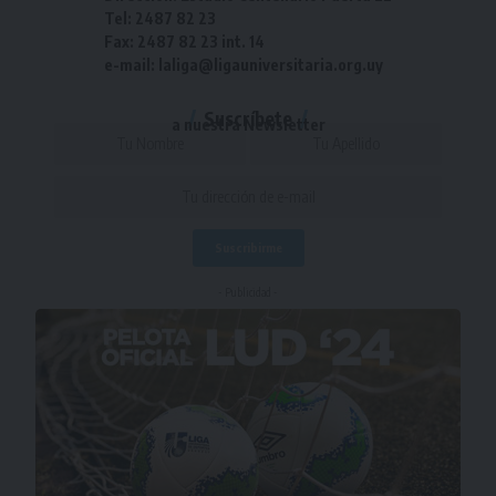
Tel: 2487 82 23
Fax: 2487 82 23 int. 14
e-mail: laliga@ligauniversitaria.org.uy
Suscríbete
a nuestra Newsletter
- Publicidad -