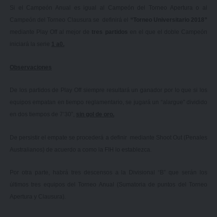
Si el Campeón Anual es igual al Campeón del Torneo Apertura o al
Campeón del Torneo Clausura se definirá el
“Torneo Universitario 2018”
mediante Play Off al mejor de
tres partidos
en el que el doble Campeón
iniciará la serie
1 a
0.
Observaciones
De los partidos de Play Off siempre resultará un ganador por lo que si los
equipos empatan en tiempo reglamentario, se jugará un “alargue” dividido
en dos tiempos de 7’30”,
sin gol de oro.
De persistir el empate se procederá a definir mediante Shoot Out (Penales
Australianos) de acuerdo a como la FIH lo establezca.
Por otra parte, habrá tres descensos a la Divisional “B” que serán los
últimos tres equipos del Torneo Anual (Sumatoria de puntos del Torneo
Apertura y Clausura).