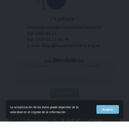
Contacto
Dirección: Estadio Centenario Puerta 22
Tel: 2487 82 23
Fax: 2487 82 23 int. 14
e-mail: laliga@ligauniversitaria.org.uy
Suscríbete
a nuestra Newsletter
- Publicidad -
La actualización de los datos puede depender de la
Aceptar
velocidad en el ingreso de la información