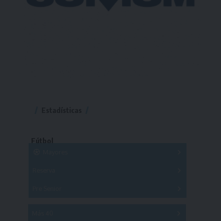
Estadísticas
Fútbol
Mayores
Reserva
A
B
C
D
E
F
G
Pre Senior
A
B
C
D
A
B
C
D
E
Más 40