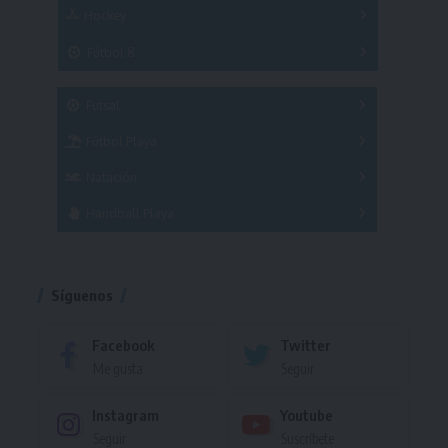
Hockey
A
B
3x3
Fútbol 8
A
B
C
SUB 21
Masculino
Futsal
Femenino
Fútbol Playa
Masculino
Femenino
Natación
Torneo
Handball Playa
Torneo
Torneo
Síguenos
Facebook
Twitter
Me gusta
Seguir
Instagram
Youtube
Seguir
Suscríbete