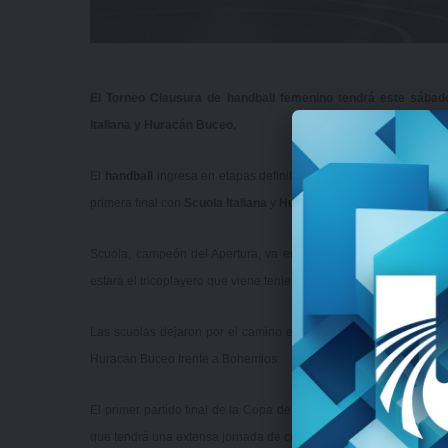
El Torneo Clausura de handball femenino tendrá este sábado
Italiana y Huracán Buceo.
El
handball
ingresa en etapas definitorias y este sábado 9 de n
primera final con
Scuola Italiana
y
Huracán Buceo
como protagon
Scuola, campeón del Apertura, va en busca de otro título para se
estará el tricoplayero que viene teniendo una muy buen Clausura
Las scuolas dejaron por el camino en semifinales a Parque Cub
Huracán Buceo frente a Bohemios.
El primer partido final de la Copa de Oro se jugará este sábado 
que tendrá una extensa jornada de cuatro encuentros.