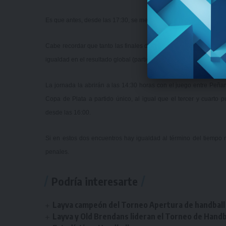
Es que antes, desde las 17:30, se medirán Hebraica y Pontevedrés
Cabe recordar que tanto las finales de la Copa de Oro como las 
igualdad en el resultado global (partido 1 y partido 2), se disputará
La jornada la abrirán a las 14:30 horas con el juego entre Peñaro
Copa de Plata a partido único, al igual que el tercer y cuar
desde las 16:00.
Si en estos dos encuentros hay igualdad al término del tiempo r
penales.
Podría interesarte
Layva campeón del Torneo Apertura de handball 
Layva y Old Brendans lideran el Torneo de Handba