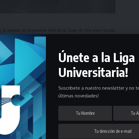
 la disputa de la primera final de la Copa de Oro entre Scuola
Únete a la Liga
oviembre la Copa de Oro del Torneo Clausura tendrá la disputa de la
istas.
Universitaria!
llar la obtención del Torneo Universitario 2019, pero del otro lado
Suscribete a nuestro newsletter y no te
.
últimas novedades!
ano con un global de 2-0 en la serie y ese mismo resultado obtuvo
a partir de la hora 19:00 en el gimnasio del Colegio Saint Brendans,