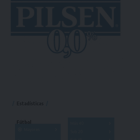
Estadísticas
Fútbol
Más 40
Mayores
Sub 20
A
B
C