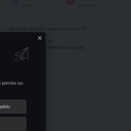
Seguir
Suscríbete
Dirección: Estadio Centenario Puerta 22
Tel: 2487 82 23
Fax: 2487 82 23 int. 14
e-mail: laliga@ligauniversitaria.org.uy
 pierdas las