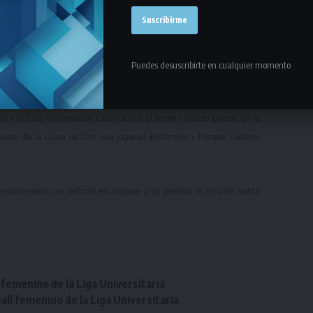
 en la primera final de la Copa de Plata del Torneo Clausura.
de la Copa de Plata son al mejor de dos encuentros pero en caso de
Puedes desuscribirte en cualquier momento
 un tercer y definitivo partido.
l y el Club Universidad Católica por el tercer y cuarto puesto de la
to puesto de la Copa de Oro que jugarán Bohemios y Parque Cubano
eglamentario, se definirá en alargue y de persistir el empate habrá
femenino de la Liga Universitaria
ll femenino de la Liga Universitaria