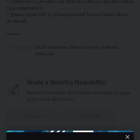
Campeones y ascensos en 2025 de todos los deportes de la
Liga Universitaria
¡Universidad ORT es tricampeón del Torneo Universitario
de futsal!
futsal femenino
,
futsal mayores
,
portada
,
ETIQUETADO
seleccion
Únete a Nuestro Newsletter
Mantente informado de la últimas novedades de la liga
en tu correo electrónico.