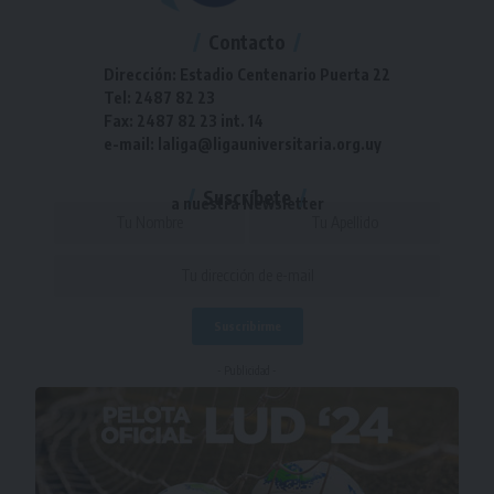
Contacto
Dirección: Estadio Centenario Puerta 22
Tel: 2487 82 23
Fax: 2487 82 23 int. 14
e-mail: laliga@ligauniversitaria.org.uy
Suscríbete
a nuestra Newsletter
- Publicidad -