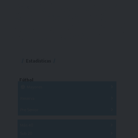
Estadísticas
Fútbol
Mayores
Reserva
A
B
C
D
E
F
G
Pre Senior
A
B
C
D
A
B
C
D
E
Más 40
Sub 20
A
B
C