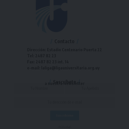
Contacto
Dirección: Estadio Centenario Puerta 22
Tel: 2487 82 23
Fax: 2487 82 23 int. 14
e-mail: laliga@ligauniversitaria.org.uy
Suscríbete
a nuestra Newsletter
- Publicidad -