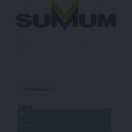
Estadísticas
Fútbol
Mayores
Reserva
A
B
C
D
E
F
G