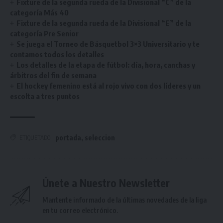
Fixture de la segunda rueda de la Divisional “C” de la
categoría Más 40
Fixture de la segunda rueda de la Divisional “E” de la
categoría Pre Senior
Se juega el Torneo de Básquetbol 3×3 Universitario y te
contamos todos los detalles
Los detalles de la etapa de fútbol: día, hora, canchas y
árbitros del fin de semana
El hockey femenino está al rojo vivo con dos líderes y un
escolta a tres puntos
portada
,
seleccion
ETIQUETADO
Únete a Nuestro Newsletter
Mantente informado de la últimas novedades de la liga
en tu correo electrónico.