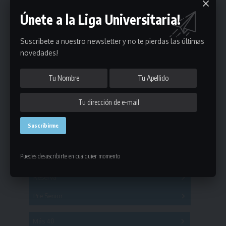
Únete a la Liga Universitaria!
Suscribete a nuestro newsletter y no te pierdas las últimas
novedades!
Estadísticas
Fútbol
Puedes desuscribirte en cualquier momento
Mayores
Reserva
A
B
C
D
E
F
G
Pre Senior
A
B
C
D
A
B
C
D
E
Más 40