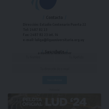
Contacto
Dirección: Estadio Centenario Puerta 22
Tel: 2487 82 23
Fax: 2487 82 23 int. 14
e-mail: laliga@ligauniversitaria.org.uy
Suscríbete
a nuestra Newsletter
- Publicidad -