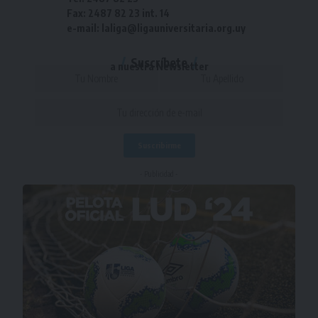
Fax: 2487 82 23 int. 14
e-mail: laliga@ligauniversitaria.org.uy
Suscríbete
a nuestra Newsletter
- Publicidad -