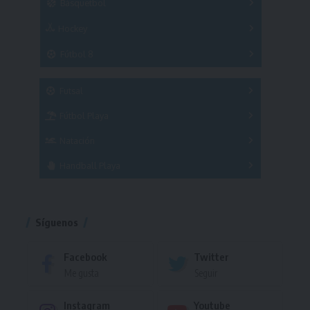
Básquetbol
Hockey
A
B
3x3
Fútbol 8
A
B
C
SUB 21
Masculino
Futsal
Femenino
Fútbol Playa
Masculino
Femenino
Natación
Torneo
Handball Playa
Torneo
Torneo
Síguenos
Facebook
Twitter
Me gusta
Seguir
Instagram
Youtube