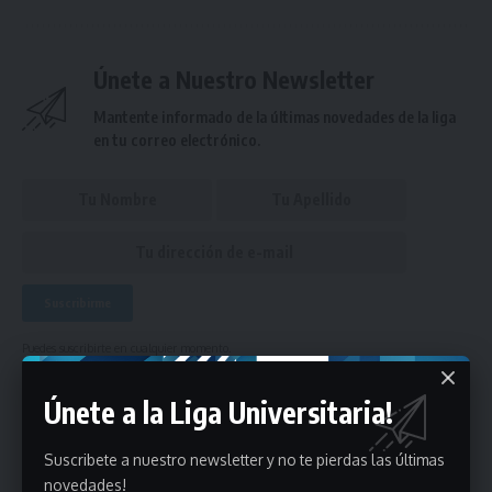
Únete a Nuestro Newsletter
Mantente informado de la últimas novedades de la liga
en tu correo electrónico.
Puedes suscribirte en cualquier momento.
Únete a la Liga Universitaria!
Deja un comentario
Suscribete a nuestro newsletter y no te pierdas las últimas
novedades!