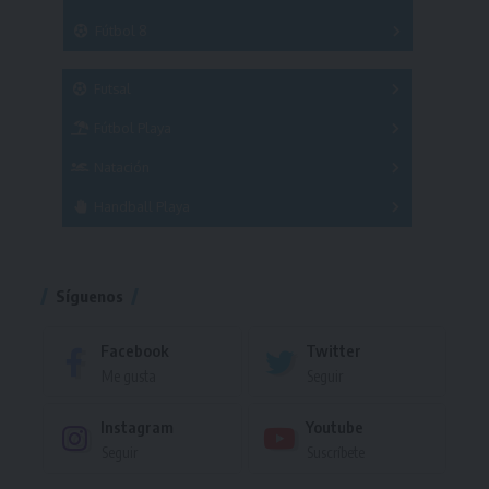
3x3
Fútbol 8
A
B
C
SUB 21
Masculino
Futsal
Femenino
Fútbol Playa
Masculino
Femenino
Natación
Torneo
Handball Playa
Torneo
Torneo
Síguenos
Facebook
Twitter
Me gusta
Seguir
Instagram
Youtube
Seguir
Suscríbete