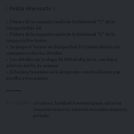
Podría interesarte
Fixture de la segunda rueda de la Divisional “C” de la
categoría Más 40
Fixture de la segunda rueda de la Divisional “E” de la
categoría Pre Senior
Se juega el Torneo de Básquetbol 3×3 Universitario y te
contamos todos los detalles
Los detalles de la etapa de fútbol: día, hora, canchas y
árbitros del fin de semana
El hockey femenino está al rojo vivo con dos líderes y un
escolta a tres puntos
circulares
,
handball femenino playa
,
natacion
ETIQUETADO
femenino mayores
,
natacion masculino mayores
,
portada