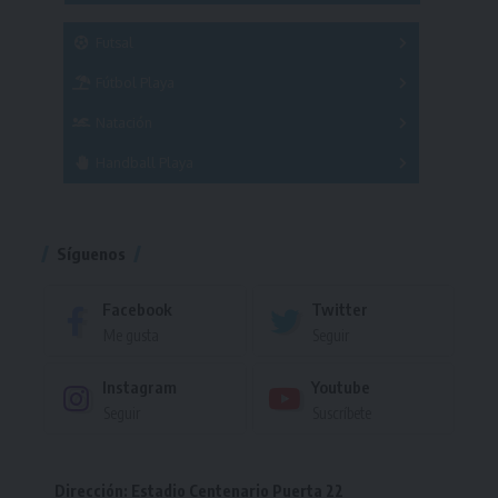
SUB 21
Masculino
Futsal
Femenino
Fútbol Playa
Masculino
Femenino
Natación
Torneo
Handball Playa
Torneo
Torneo
Síguenos
Facebook
Twitter
Me gusta
Seguir
Instagram
Youtube
Seguir
Suscríbete
Dirección: Estadio Centenario Puerta 22