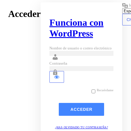
I
Acceder
Funciona con
WordPress
Nombre de usuario o correo electrónico
Contraseña
Recuérdame
¿HAS OLVIDADO TU CONTRASEÑA?