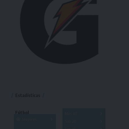
Estadísticas
Fútbol
Más 40
Mayores
Sub 20
A
B
C