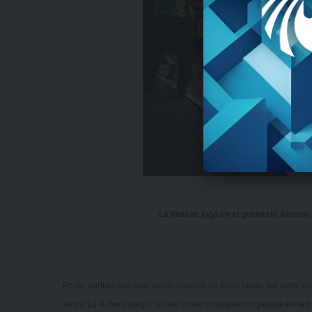
La final se jugó en el gimnasio Antoni
En un partido que tuvo varios pasajes de buen juego por parte de 
arriba 10-4, pero luego, los del Prado consiguieron puntos en la p