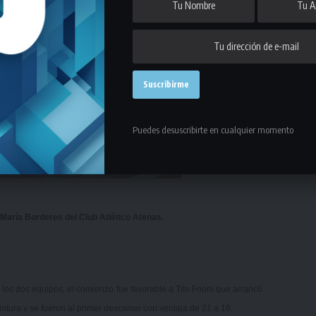
Puedes desuscribirte en cualquier momento
o María Borderes del Club Atlético Atenas.
los dos equipos, el comienzo fue favorable a Tito Frioni que arrancó
intura y se fueron al primer descanso con ventaja de 21 a 16.