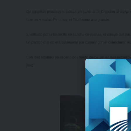
De aquellas primeras prácticas en cancha de Crandon al cierre
buenas y malas. Pero hoy, el Tito festeja a lo grande.
El sábado por la tardecita en cancha de Atenas, el equipo del Buce
un partido que no era solamente por cumplir con el calendario: es
Con dos equipos ya ascendidos luego de barrer en sus respectiv
juego.