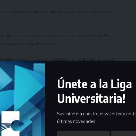
 de esta magnífica temporada, mucha agua pasó bajo el puente con
o enfrentó a Urunday Universitario en la final de la Divisional “B” en
taba en juego el título de campeón.
as series de semifinales con un contundente 3-0, la copa estaba en
Únete a la Liga
Universitaria!
Suscribete a nuestro newsletter y no te
últimas novedades!