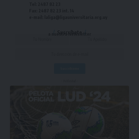
Tel: 2487 82 23
Fax: 2487 82 23 int. 14
e-mail: laliga@ligauniversitaria.org.uy
Suscríbete
a nuestra Newsletter
- Publicidad -