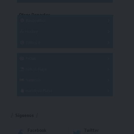
Series
Copas
Series
Otros Deportes
Copas
Básquetbol
Hockey
A
B
3x3
Fútbol 8
A
B
C
SUB 21
Masculino
Futsal
Femenino
Fútbol Playa
Masculino
Femenino
Natación
Torneo
Handball Playa
Torneo
Torneo
Síguenos
Facebook
Twitter