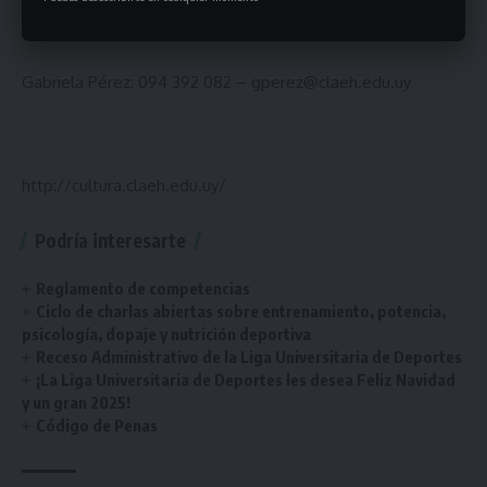
Danilo Urbanavicius: 098 745 227 –
durbanavicius@claeh.edu.uy
Gabriela Pérez: 094 392 082 – gperez@claeh.edu.uy
http://cultura.claeh.edu.uy/
Podría interesarte
Reglamento de competencias
Ciclo de charlas abiertas sobre entrenamiento, potencia,
psicología, dopaje y nutrición deportiva
Receso Administrativo de la Liga Universitaria de Deportes
¡La Liga Universitaria de Deportes les desea Feliz Navidad
y un gran 2025!
Código de Penas