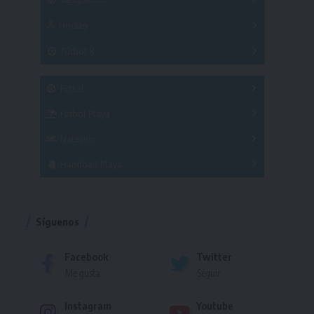
Hockey
A
B
3x3
Fútbol 8
A
B
C
SUB 21
Masculino
Futsal
Femenino
Fútbol Playa
Masculino
Femenino
Natación
Torneo
Handball Playa
Torneo
Torneo
Síguenos
Facebook
Twitter
Me gusta
Seguir
Instagram
Youtube