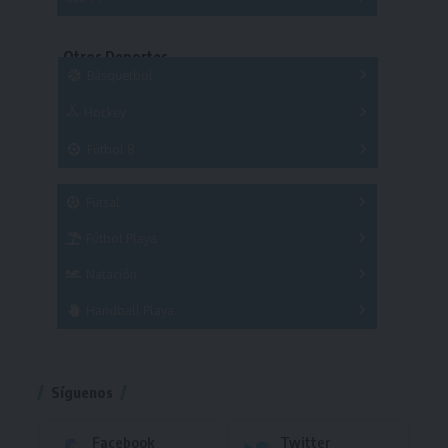
Copas
Series
Copas
Series
Otros Deportes
Copas
Básquetbol
Hockey
A
B
3x3
Fútbol 8
A
B
C
SUB 21
Masculino
Futsal
Femenino
Fútbol Playa
Masculino
Femenino
Natación
Torneo
Handball Playa
Torneo
Torneo
Síguenos
Facebook
Twitter