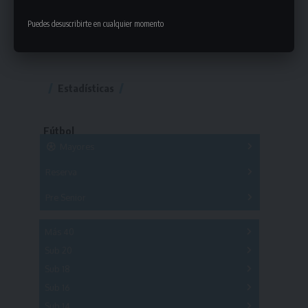
Puedes desuscribirte en cualquier momento
Estadísticas
Fútbol
Mayores
Reserva
A
B
C
D
E
F
G
Pre Senior
A
B
C
D
A
B
C
D
E
Más 40
Sub 20
A
B
C
Sub 18
A
B
C
Sub 16
Series
Sub 14