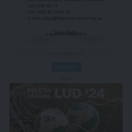
Tel: 2487 82 23
Fax: 2487 82 23 int. 14
e-mail: laliga@ligauniversitaria.org.uy
Suscríbete
a nuestra Newsletter
- Publicidad -