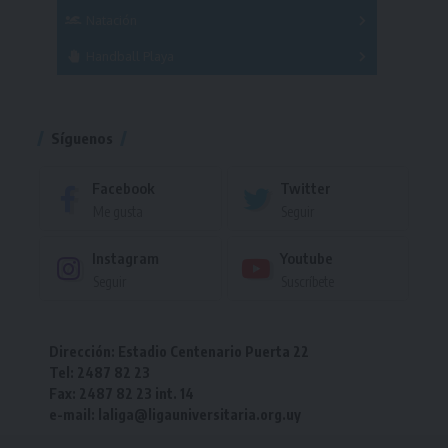
Femenino
Natación
Torneo
Handball Playa
Torneo
Torneo
Síguenos
Facebook
Twitter
Me gusta
Seguir
Instagram
Youtube
Seguir
Suscríbete
Dirección: Estadio Centenario Puerta 22
Tel: 2487 82 23
Fax: 2487 82 23 int. 14
e-mail: laliga@ligauniversitaria.org.uy