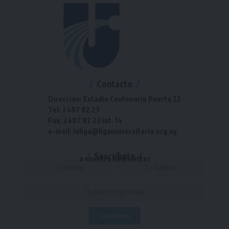
Contacto
Dirección: Estadio Centenario Puerta 22
Tel: 2487 82 23
Fax: 2487 82 23 int. 14
e-mail: laliga@ligauniversitaria.org.uy
Suscríbete
a nuestra Newsletter