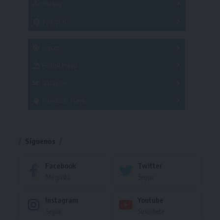
Hockey
A
B
3x3
Fútbol 8
A
B
C
SUB 21
Masculino
Futsal
Femenino
Fútbol Playa
Masculino
Femenino
Natación
Torneo
Handball Playa
Torneo
Torneo
Síguenos
Facebook
Twitter
Me gusta
Seguir
Instagram
Youtube
Seguir
Suscríbete