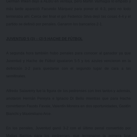
Germán Imken dejó a AEBU en ventaja, pero Martín Valmagia lo empató y
más tarde apareció Facundo Márquez para poner el 4-3, pero no todo
terminaba ahí. Cerca del final el gol Federico Silva dejó las cosas 4-4 y el
partido se definió por penales. Ganaron los bancarios 2-1.
JUVENTUD 5 (3) – (2) 5 HACHE DE FÚTBOL
A segunda hora también hubo penales para conocer al ganador ya que
Juventud y Hache de Fútbol igualaron 5-5 y los azules vencieron en la
definición 3-2 para quedarse con el segundo lugar de cara a las
semifinales.
Alfredo Salaverry fue la figura de los pedrenses con tres tantos y además,
anotaron Hernán Pereyra e Ignacio Di Bello mientras que para Hache
convirtieron Fausto Favale, Valentín Moreira en dos oportunidades, Gastón
Bianchi y Maximiliano Arce.
En los penales, Juventud ganó 3-2 con el último penal convertido por
Matías Barrios para los pedrenses, que terminaron la primera fase