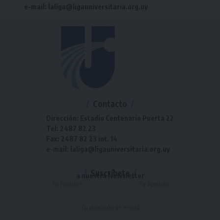
e-mail: laliga@ligauniversitaria.org.uy
Contacto
Dirección: Estadio Centenario Puerta 22
Tel: 2487 82 23
Fax: 2487 82 23 int. 14
e-mail: laliga@ligauniversitaria.org.uy
Suscríbete
a nuestra Newsletter