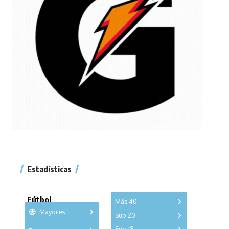
Estadísticas
Fútbol
Más 40
Mayores
Sub 20
A
B
C