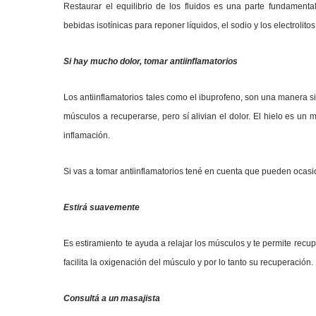
Restaurar el equilibrio de los fluidos es una parte fundamen
bebidas isotínicas para reponer líquidos, el sodio y los electrolito
Si hay mucho dolor, tomar antiinflamatorios
Los antiinflamatorios tales como el ibuprofeno, son una manera sim
músculos a recuperarse, pero sí alivian el dolor. El hielo es un 
inflamación.
Si vas a tomar antiinflamatorios tené en cuenta que pueden ocasiona
Estirá suavemente
Es estiramiento te ayuda a relajar los músculos y te permite rec
facilita la oxigenación del músculo y por lo tanto su recuperación.
Consultá a un masajista