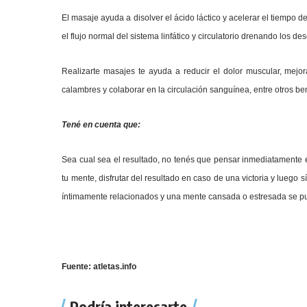
El masaje ayuda a disolver el ácido láctico y acelerar el tiempo d
el flujo normal del sistema linfático y circulatorio drenando los d
Realizarte masajes te ayuda a reducir el dolor muscular, mejorar l
calambres y colaborar en la circulación sanguínea, entre otros ben
Tené en cuenta que:
Sea cual sea el resultado, no tenés que pensar inmediatamente 
tu mente, disfrutar del resultado en caso de una victoria y luego 
íntimamente relacionados y una mente cansada o estresada se p
Fuente: atletas.info
Podría interesarte