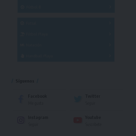
3x3
Fútbol 8
A
B
C
SUB 21
Masculino
Futsal
Femenino
Fútbol Playa
Masculino
Femenino
Natación
Torneo
Handball Playa
Torneo
Torneo
Síguenos
Facebook
Twitter
Me gusta
Seguir
Instagram
Youtube
Seguir
Suscríbete