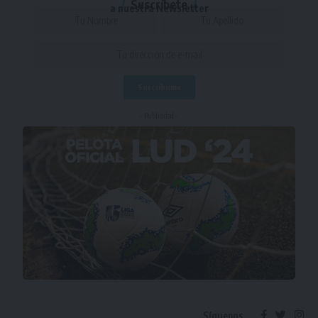
Suscríbete
a nuestra Newsletter
- Publicidad -
Síguenos