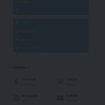
Hockey
A
B
3x3
Fútbol 8
A
B
C
SUB 21
Masculino
Futsal
Femenino
Fútbol Playa
Masculino
Femenino
Natación
Torneo
Handball Playa
Torneo
Torneo
Síguenos
Facebook
Twitter
Me gusta
Seguir
Instagram
Youtube
Seguir
Suscríbete