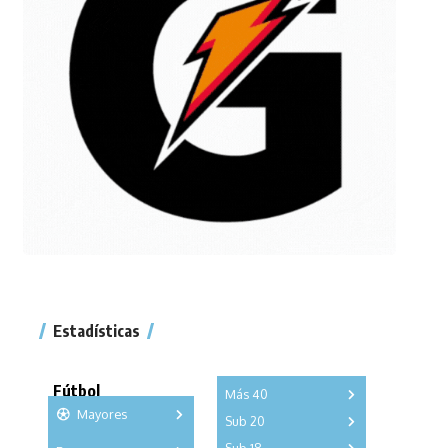
Estadísticas
Fútbol
Más 40
Mayores
Sub 20
A
B
C