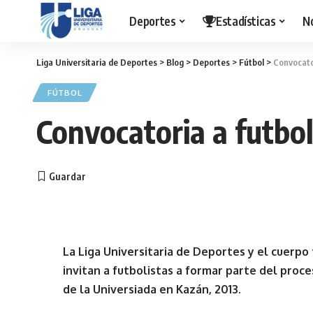
Deportes
Estadísticas
N
Liga Universitaria de Deportes
>
Blog
>
Deportes
>
Fútbol
>
Convocato
FÚTBOL
Convocatoria a futbol
La Liga Universitaria de Deportes y el cuerpo 
invitan a futbolistas a formar parte del proc
de la Universiada en Kazán, 2013.