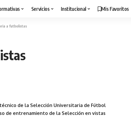
ormativas
Servicios
Institucional
Mis Favoritos
ria a futbolistas
istas
técnico de la Selección Universitaria de Fútbol
eso de entrenamiento de la Selección en vistas