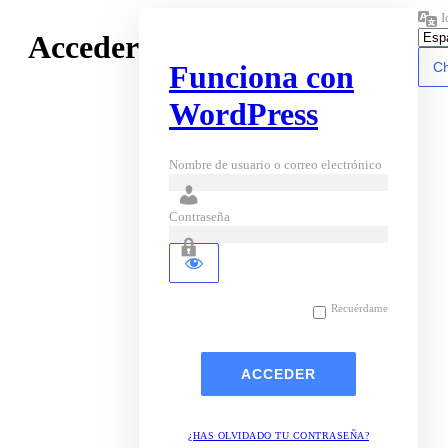
I
Acceder
Funciona con
WordPress
Nombre de usuario o correo electrónico
Contraseña
Recuérdame
¿HAS OLVIDADO TU CONTRASEÑA?