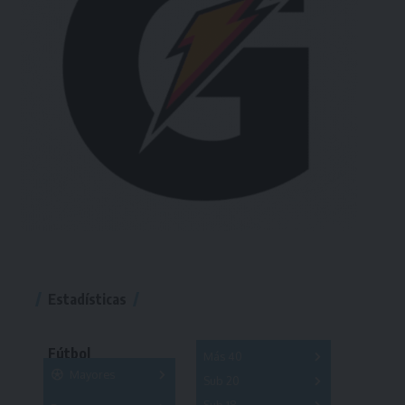
Estadísticas
Fútbol
Más 40
Mayores
Sub 20
A
B
C