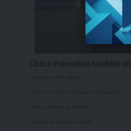
Clínica Preventiva también of
-Carnet de Salud Laboral
-Libreta de Conducir Amateur y Profesional
-Análisis Clínicos en General
-Servicio de Medicina Laboral