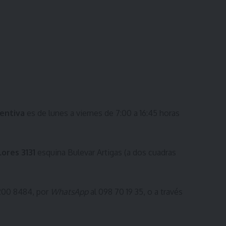
ventiva
es de lunes a viernes de 7:00 a 16:45 horas
ores 3131
esquina Bulevar Artigas (a dos cuadras
2200 8484, por
WhatsApp
al 098 70 19 35, o a través