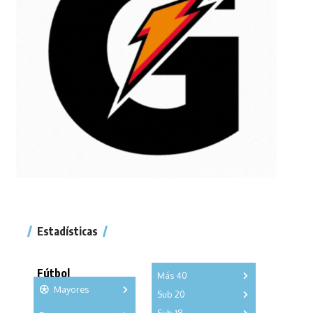
Estadísticas
Fútbol
Más 40
Mayores
Sub 20
A
B
C