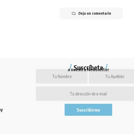
Deja un comentario
Suscríbete
a nuestra Newsletter
uy