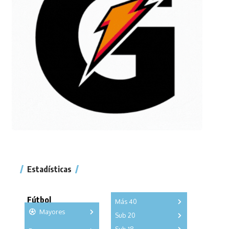
Estadísticas
Fútbol
Más 40
Mayores
Sub 20
A
B
C