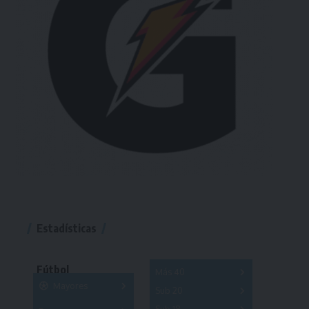
Estadísticas
Fútbol
Más 40
Mayores
Sub 20
A
B
C