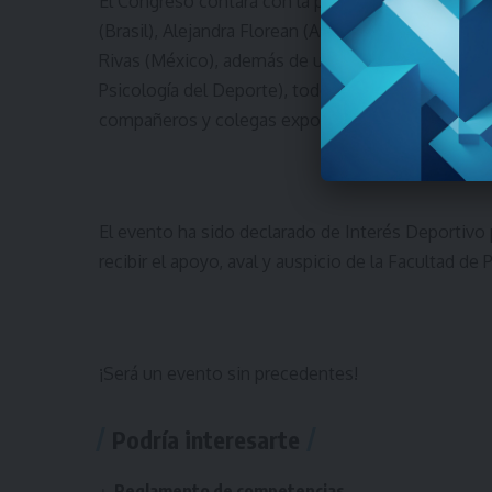
El Congreso contará con la presencia de Alexi Pon
(Brasil), Alejandra Florean (Argentina), Carlos Gies
Rivas (México), además de un invitado sorpresa d
Psicología del Deporte), todos destacados exposi
compañeros y colegas expositores de nuestro país
El evento ha sido declarado de Interés Deportivo 
recibir el apoyo, aval y auspicio de la Facultad de 
¡Será un evento sin precedentes!
Podría interesarte
Reglamento de competencias