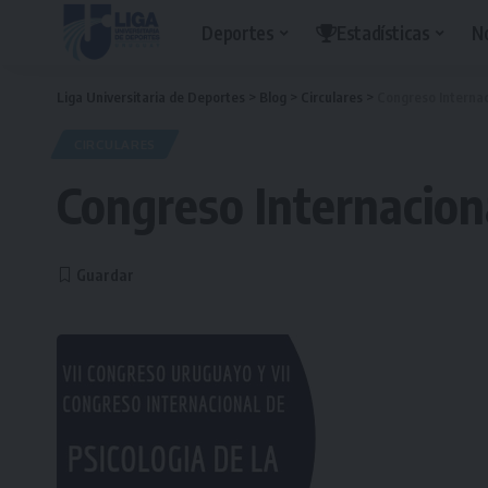
Deportes
Estadísticas
N
Liga Universitaria de Deportes
>
Blog
>
Circulares
>
Congreso Internac
CIRCULARES
Congreso Internaciona