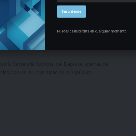
ce (Chile), Regina Brandao (Brasil), Franco Noce
enow (Argentina), Juliane Fechio (Brasil) y Claudia
esignado por la ISSP (Sociedad Internacional de
tores extranjeros. También participarán
Puedes desuscribirte en cualquier momento
, con vasta trayectoria en Psicología del Deporte.
por la Secretaría Nacional del Deporte, además de
Psicología de la Universidad de la República.