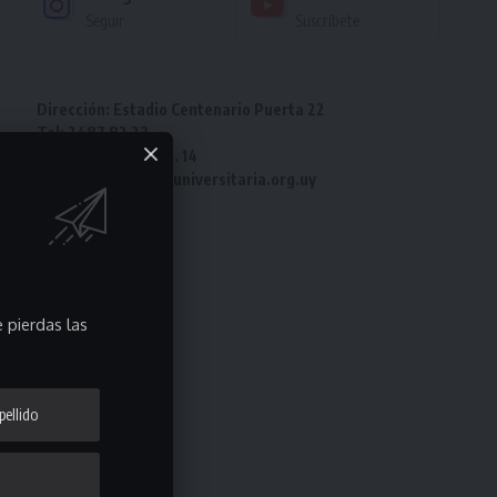
Seguir
Suscríbete
Dirección: Estadio Centenario Puerta 22
Tel: 2487 82 23
Fax: 2487 82 23 int. 14
e-mail: laliga@ligauniversitaria.org.uy
 pierdas las