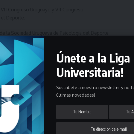
el VII Congreso Uruguayo y VII Congreso
y el Deporte.
de la Sociedad Uruguaya de Psicología del Deporte
uayo y VII Congreso Internacional de Psicología
e los días 1, 2 y 3 de agosto de 2019, en la Facultad de
Únete a la Liga
a.
Universitaria!
Suscribete a nuestro newsletter y no te
 e invitamos a nuestros deportistas, delegados y
últimas novedades!
 los desarrollos y actualizaciones de la Psicología
s y en el resto del mundo.