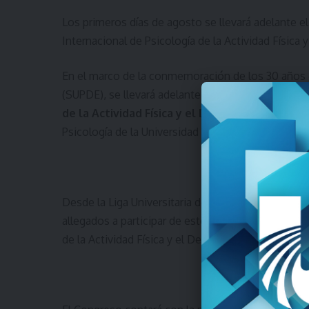
Los primeros días de agosto se llevará adelante 
Internacional de Psicología de la Actividad Física 
En el marco de la conmemoración de los 30 años 
(SUPDE), se llevará adelante el
VII Congreso Urug
de la Actividad Física y el Deporte
, a realizars
Psicología de la Universidad de la Repúblic
Desde la Liga Universitaria de Deportes apoyamos
allegados a participar de este evento que difundirá
de la Actividad Física y el Deporte en nuestro paí