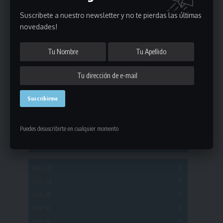
Suscribete a nuestro newsletter y no te pierdas las últimas
novedades!
Estadísticas
Fútbol
Mayores
Reserva
A
B
C
D
E
F
G
Puedes desuscribirte en cualquier momento
Pre Senior
A
B
C
D
A
B
C
D
E
Más 40
Sub 20
A
B
C
Sub 18
A
B
C
Sub 16
Series
Sub 14