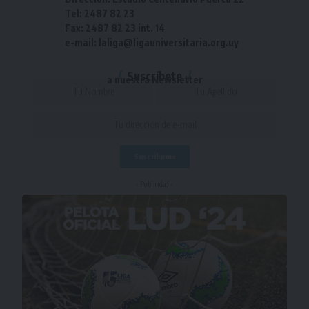
Tel: 2487 82 23
Fax: 2487 82 23 int. 14
e-mail: laliga@ligauniversitaria.org.uy
Suscríbete
a nuestra Newsletter
- Publicidad -