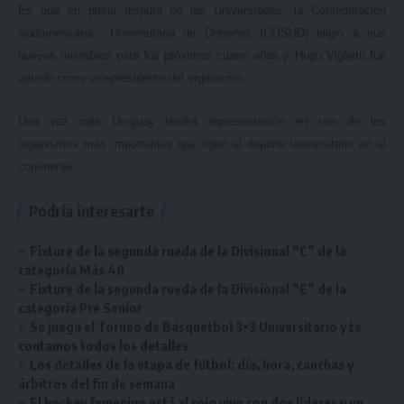
Es que en plena disputa de las Universíadas, la Confederación
Sudamericana Universitaria de Deportes (COSUD) eligió a sus
nuevos miembros para los próximos cuatro años y Hugo Viglietti fue
votado como vicepresidente del organismo.
Una vez más Uruguay tendrá representación en uno de los
organismos más importantes que rigen el deporte universitario en el
continente.
Podría interesarte
Fixture de la segunda rueda de la Divisional “C” de la
categoría Más 40
Fixture de la segunda rueda de la Divisional “E” de la
categoría Pre Senior
Se juega el Torneo de Básquetbol 3×3 Universitario y te
contamos todos los detalles
Los detalles de la etapa de fútbol: día, hora, canchas y
árbitros del fin de semana
El hockey femenino está al rojo vivo con dos líderes y un