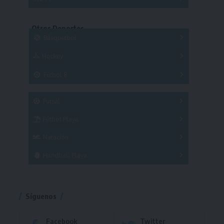
Copas
Series
Copas
Series
Otros Deportes
Copas
Básquetbol
Hockey
A
B
3x3
Fútbol 8
A
B
C
SUB 21
Masculino
Futsal
Femenino
Fútbol Playa
Masculino
Femenino
Natación
Torneo
Handball Playa
Torneo
Torneo
Síguenos
Facebook
Twitter