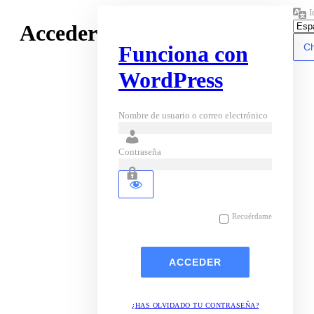
I
Acceder
Funciona con
WordPress
Nombre de usuario o correo electrónico
Contraseña
Recuérdame
¿HAS OLVIDADO TU CONTRASEÑA?