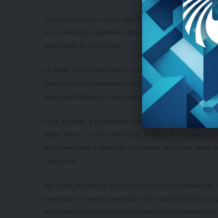
4) En consecuencia, y con la mera finalidad de preservar la integ
de sus respectivos planteles y familias, se cursaron dos solici
organización de aquí en más.
En efecto, en las últimas horas, la Liga Universitaria de Deport
Deporte y con el Departamento de Salud, División Epidemiología 
surgen explicitados en el punto número 2 del presente comunicad
5) En definitiva, y a efectos de evitar consecuencias respecto a
citado torneo, se les informa que estamos a la espera de 
gubernamentales y sanitarios consultados, las cuales serán n
Campeones.
Por último, exhortamos y recordamos a toda la comunidad de la
transmitidas en sendos comunicados a lo largo del año 2021, su
comprobado que las vacunas son elementos fundamentales para c