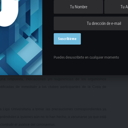
ridad física de nuestros competidores, así como la de los integrantes
tudes de informes respecto a la conducta que deberá adoptar nuestra
es se comunicó vía correo electrónico con la Secretaria Nacional del
del Ministerio de Salud Pública, informándoles de los extremos que
Puedes desuscribirte en cualquier momento
o.
 cuestiones organizativas de las Instituciones que participarán del
una respuesta, indicaciones y/o sugerencias de los organismos
otificadas de inmediato a los clubes participantes de la Copa de
 Liga Universitaria a tomar las precauciones correspondientes ya
giriéndoles a quienes aún no lo han hecho, a vacunarse ya que está
ombatir el avance del coronavirus.