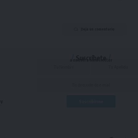
Deja un comentario
Suscríbete
a nuestra Newsletter
uy