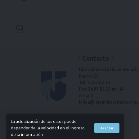
Contacto
Dirección: Estadio Centenario
Puerta 22
Tel: 2487 82 23
Fax: 2487 82 23 int. 14
e-mail:
laliga@ligauniversitaria.org.
La actualización de los datos puede
depender de la velocidad en el ingreso
Aceptar
de la información