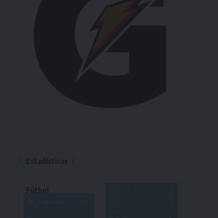
Estadísticas
Fútbol
Más 40
Mayores
Sub 20
A
B
C