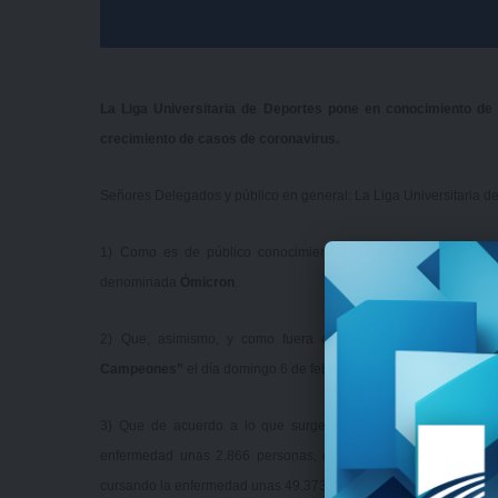
La Liga Universitaria de Deportes pone en conocimiento de 
crecimiento de casos de coronavirus.
Señores Delegados y público en general: La Liga Universitaria de
1) Como es de público conocimiento, se ha detectado en el
denominada
Ómicron
.
2) Que, asimismo, y como fuera comunicado oportunamente,
Campeones”
el día domingo 6 de febrero de 2022.
3) Que de acuerdo a lo que surge de la APP Coronavirus UY,
enfermedad unas 2.866 personas, constatándose un aumento
cursando la enfermedad unas 49.373 personas.