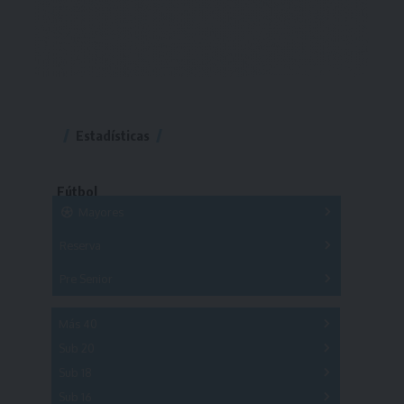
Estadísticas
Fútbol
Mayores
Reserva
A
B
C
D
E
F
G
Pre Senior
A
B
C
D
A
B
C
D
E
Más 40
Sub 20
A
B
C
Sub 18
A
B
C
Sub 16