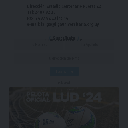
Dirección: Estadio Centenario Puerta 22
Tel: 2487 82 23
Fax: 2487 82 23 int. 14
e-mail: laliga@ligauniversitaria.org.uy
Suscríbete
a nuestra Newsletter
- Publicidad -