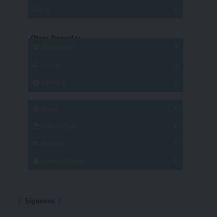
Series
Sub 14
Copas
Series
Copas
Series
Otros Deportes
Copas
Básquetbol
Hockey
A
B
3x3
Fútbol 8
A
B
C
SUB 21
Masculino
Futsal
Femenino
Fútbol Playa
Masculino
Femenino
Natación
Torneo
Handball Playa
Torneo
Torneo
Síguenos