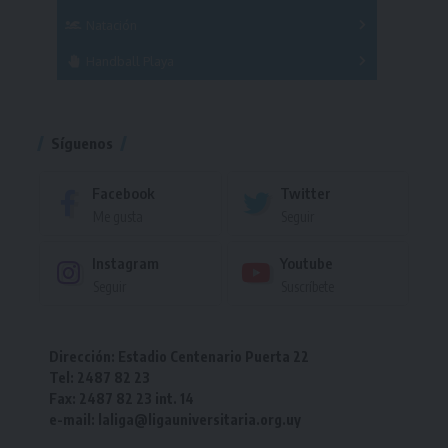
Femenino
Natación
Torneo
Handball Playa
Torneo
Torneo
Síguenos
Facebook
Twitter
Me gusta
Seguir
Instagram
Youtube
Seguir
Suscríbete
Dirección: Estadio Centenario Puerta 22
Tel: 2487 82 23
Fax: 2487 82 23 int. 14
e-mail: laliga@ligauniversitaria.org.uy