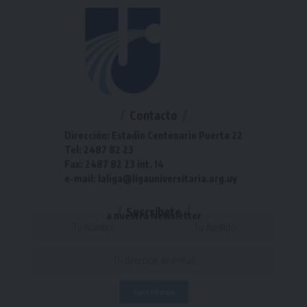
Contacto
Dirección: Estadio Centenario Puerta 22
Tel: 2487 82 23
Fax: 2487 82 23 int. 14
e-mail: laliga@ligauniversitaria.org.uy
Suscríbete
a nuestra Newsletter