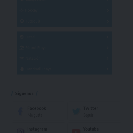
Hockey
A
B
3x3
Fútbol 8
A
B
C
SUB 21
Masculino
Futsal
Femenino
Fútbol Playa
Masculino
Femenino
Natación
Torneo
Handball Playa
Torneo
Torneo
Síguenos
Facebook
Twitter
Me gusta
Seguir
Instagram
Youtube