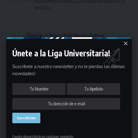
basquetbol mayores a
,
basquetbol mayores b
,
ETIQUETADO
portada
Únete a Nuestro Newsletter
Mantente informado de la últimas novedades de la liga
Únete a la Liga Universitaria!
en tu correo electrónico.
Suscribete a nuestro newsletter y no te pierdas las últimas
novedades!
Puedes suscribirte en cualquier momento.
Deja un comentario
Puedes desuscribirte en cualquier momento