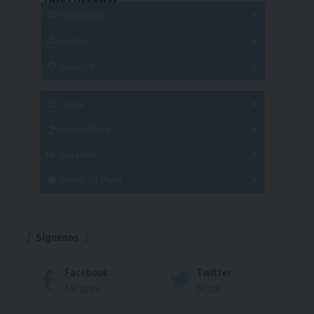
Otros Deportes
Copas
Básquetbol
Hockey
A
B
3x3
Fútbol 8
A
B
C
SUB 21
Masculino
Futsal
Femenino
Fútbol Playa
Masculino
Femenino
Natación
Torneo
Handball Playa
Torneo
Torneo
Síguenos
Facebook
Twitter
Me gusta
Seguir