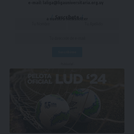
e-mail: laliga@ligauniversitaria.org.uy
Suscríbete
a nuestra Newsletter
- Publicidad -