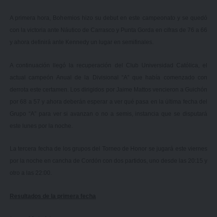
A primera hora, Bohemios hizo su debut en este campeonato y se quedó
con la victoria ante Náutico de Carrasco y Punta Gorda en cifras de 76 a 66
y ahora definirá ante Kennedy un lugar en semifinales.
A continuación llegó la recuperación del Club Universidad Católica, el
actual campeón Anual de la Divisional “A” que había comenzado con
derrota este certamen. Los dirigidos por Jaime Mattos vencieron a Guichón
por 68 a 57 y ahora deberán esperar a ver qué pasa en la última fecha del
Grupo “A” para ver si avanzan o no a semis, instancia que se disputará
este lunes por la noche.
La tercera fecha de los grupos del Torneo de Honor se jugará este viernes
por la noche en cancha de Cordón con dos partidos, uno desde las 20:15 y
otro a las 22:00.
Resultados de la primera fecha