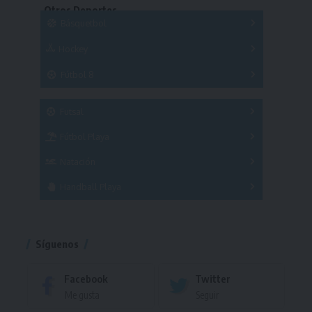
Otros Deportes
Copas
Básquetbol
Hockey
A
B
3x3
Fútbol 8
A
B
C
SUB 21
Masculino
Futsal
Femenino
Fútbol Playa
Masculino
Femenino
Natación
Torneo
Handball Playa
Torneo
Torneo
Síguenos
Facebook
Twitter
Me gusta
Seguir