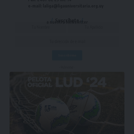
e-mail: laliga@ligauniversitaria.org.uy
Suscríbete
a nuestra Newsletter
- Publicidad -