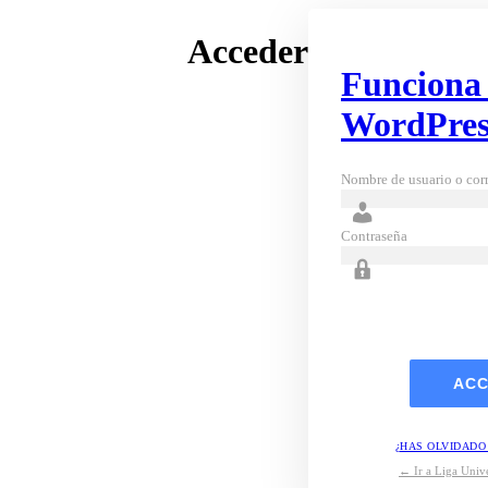
Acceder
Funciona
WordPres
Nombre de usuario o corr
Contraseña
¿HAS OLVIDADO
← Ir a Liga Unive