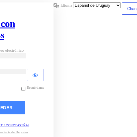
Idioma
 con
s
eo electrónico
Recuérdame
 TU CONTRASEÑA?
rsitaria de Deportes