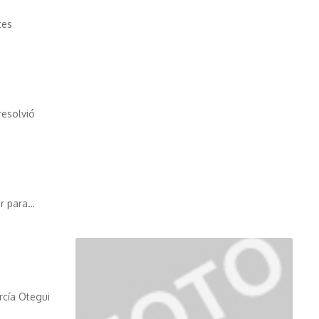
tes
resolvió
ar para
…
rcía Otegui