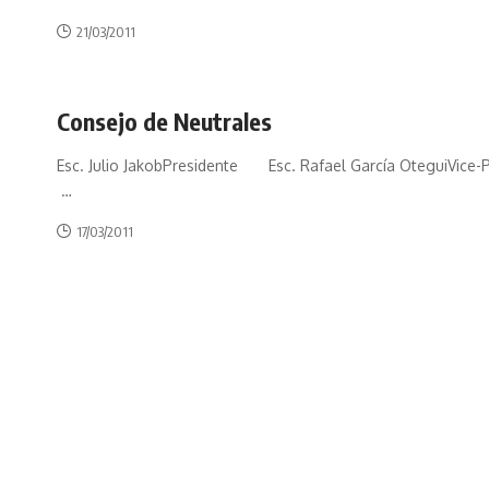
21/03/2011
Consejo de Neutrales
Esc. Julio JakobPresidente Esc. Rafael García OteguiVice
…
17/03/2011