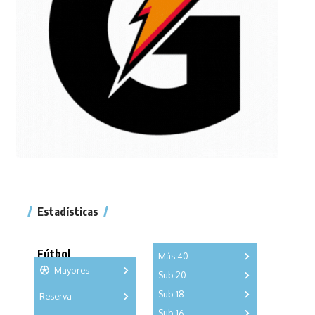
Estadísticas
Fútbol
Más 40
Mayores
Sub 20
A
B
C
Sub 18
Reserva
A
B
C
D
E
F
G
A
B
C
Sub 16