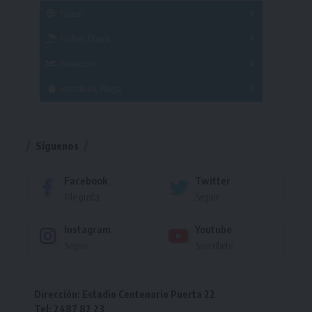
Masculino
Futsal
Femenino
Fútbol Playa
Masculino
Femenino
Natación
Torneo
Handball Playa
Torneo
Torneo
Síguenos
Facebook
Twitter
Me gusta
Seguir
Instagram
Youtube
Seguir
Suscríbete
Dirección: Estadio Centenario Puerta 22
Tel: 2487 82 23