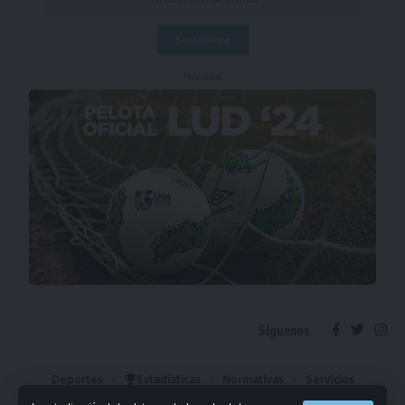
- Publicidad -
Síguenos
Deportes
Estadísticas
Normativas
Servicios
Institucional
Mis Favoritos