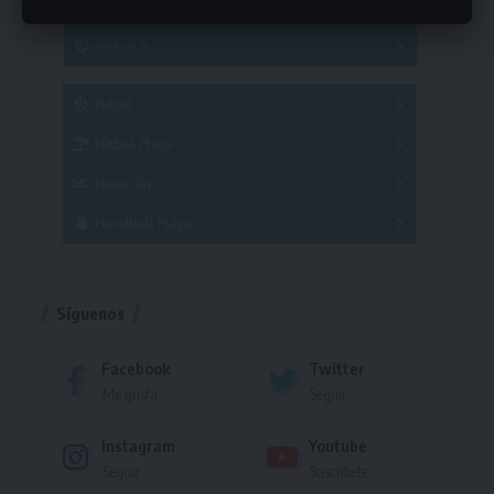
Hockey
A
B
3x3
Fútbol 8
A
B
C
SUB 21
Masculino
Futsal
Femenino
Fútbol Playa
Masculino
Femenino
Natación
Torneo
Handball Playa
Torneo
Torneo
Síguenos
Facebook
Twitter
Me gusta
Seguir
Instagram
Youtube
Seguir
Suscríbete