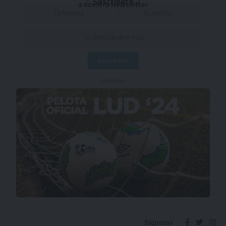
Suscríbete
a nuestra Newsletter
- Publicidad -
Síguenos