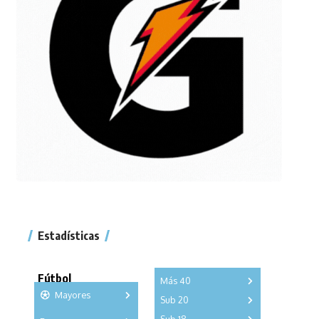
Estadísticas
Fútbol
Más 40
Mayores
Sub 20
A
B
C